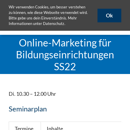
Zum
Wir verwenden Cookies, um besser verstehen
ULB
ULB-Katalog
HISLSF
Inhalt
zu können, wie diese Webseite verwendet wird.
Ok
Bitte gebe uns dein Einverständnis. Mehr
springen
Informationen unter
Datenschutz
.
Toggle
Naviga
Aktuelles
Online-Marketing für
Projekte
Bildungseinrichtungen
Publikationen
SS22
Seminare
eLearning
Team
Di. 10.30 – 12.00 Uhr
DoktorandInnen
Seminarplan
Materialpool
Termine
Inhalte