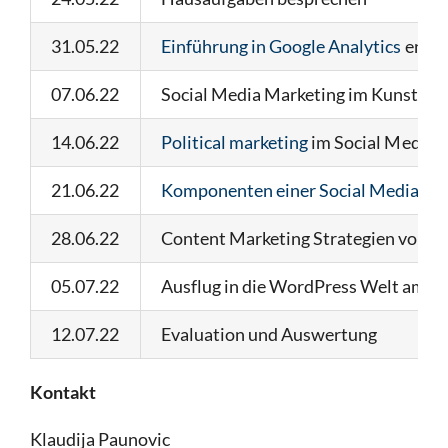
31.05.22
Einführung in Google Analytics
entde
07.06.22
Social Media Marketing im Kunstbere
14.06.22
Political marketing
im Social Media 
21.06.22
Komponenten einer Social Media Stra
28.06.22
Content Marketing Strategien von Ka
05.07.22
Ausflug in die WordPress Welt am Be
12.07.22
Evaluation und Auswertung
Kontakt
Klaudija Paunovic