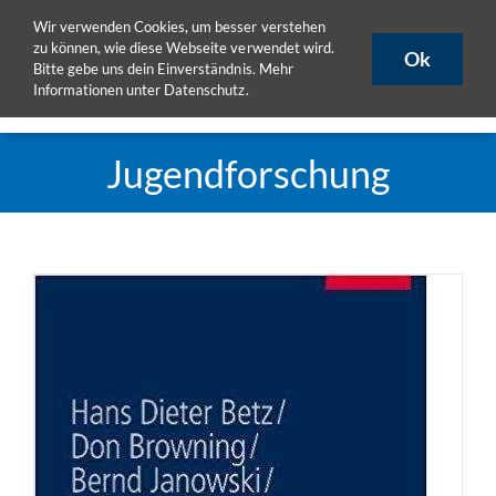
Zum
Wir verwenden Cookies, um besser verstehen
ULB
ULB-Katalog
HISLSF
Inhalt
zu können, wie diese Webseite verwendet wird.
Ok
Bitte gebe uns dein Einverständnis. Mehr
springen
Informationen unter
Datenschutz
.
Toggle
Naviga
Aktuelles
Jugendforschung
Projekte
Publikationen
Seminare
eLearning
Team
DoktorandInnen
Materialpool