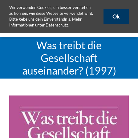
Zum
Wir verwenden Cookies, um besser verstehen
ULB
ULB-Katalog
HISLSF
Inhalt
zu können, wie diese Webseite verwendet wird.
Ok
Bitte gebe uns dein Einverständnis. Mehr
springen
Informationen unter
Datenschutz
.
Toggle
Naviga
Aktuelles
Was treibt die
Projekte
Gesellschaft
Publikationen
auseinander? (1997)
Seminare
eLearning
Team
View
DoktorandInnen
Larger
Image
Materialpool