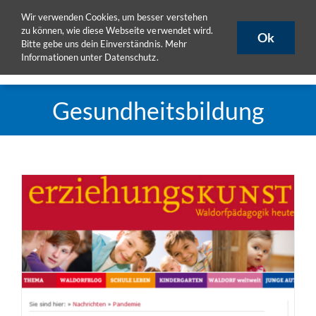
Zum
Wir verwenden Cookies, um besser verstehen
ULB
ULB-Katalog
HISLSF
Inhalt
zu können, wie diese Webseite verwendet wird.
Ok
Bitte gebe uns dein Einverständnis. Mehr
springen
Informationen unter
Datenschutz
.
Toggle
Naviga
Aktuelles
Gesundheitsbildung
Projekte
Publikationen
Seminare
eLearning
Team
DoktorandInnen
Materialpool