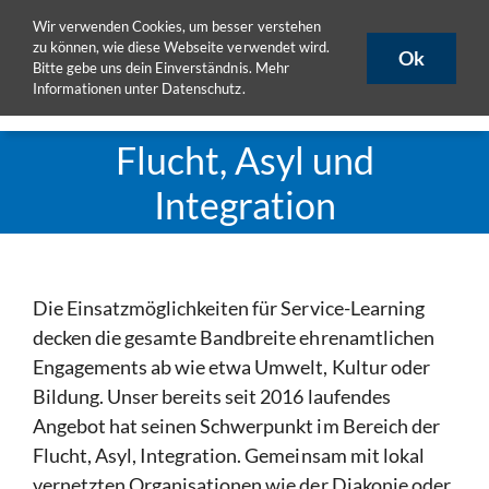
Zum
Wir verwenden Cookies, um besser verstehen
ULB
ULB-Katalog
HISLSF
Inhalt
zu können, wie diese Webseite verwendet wird.
Ok
Bitte gebe uns dein Einverständnis. Mehr
springen
Informationen unter
Datenschutz
.
Toggle
Naviga
Aktuelles
Flucht, Asyl und
Projekte
Integration
Publikationen
Seminare
eLearning
Die Einsatzmöglichkeiten für Service-Learning
decken die gesamte Bandbreite ehrenamtlichen
Team
Engagements ab wie etwa Umwelt, Kultur oder
DoktorandInnen
Bildung. Unser bereits seit 2016 laufendes
Materialpool
Angebot hat seinen Schwerpunkt im Bereich der
Flucht, Asyl, Integration. Gemeinsam mit lokal
vernetzten Organisationen wie der Diakonie oder