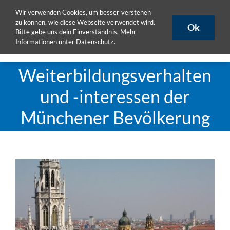
Zum
Wir verwenden Cookies, um besser verstehen
ULB
ULB-Katalog
HISLSF
Inhalt
zu können, wie diese Webseite verwendet wird.
Ok
Bitte gebe uns dein Einverständnis. Mehr
springen
Informationen unter
Datenschutz
.
Toggle
Naviga
Aktuelles
Weiterbildungsverhalten
Projekte
und -interessen der
Publikationen
Münchener Bevölkerung
Seminare
eLearning
Team
Zeige
DoktorandInnen
grösseres
Bild
Materialpool