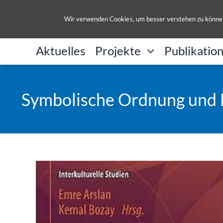
Zum
Inhalt
Wir verwenden Cookies, um besser verstehen zu können
springen
Aktuelles
Projekte
Publikatio
Symbolische Ordnung und Bi
View
Larger
Image