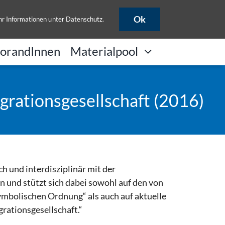
B
ULB-Katalog
HISLSF
Ok
hr Informationen unter
Datenschutz
.
orandInnen
Materialpool
grationsgesellschaft (2016)
h und interdisziplinär mit der
 und stützt sich dabei sowohl auf den von
ymbolischen Ordnung“ als auch auf aktuelle
rationsgesellschaft.“