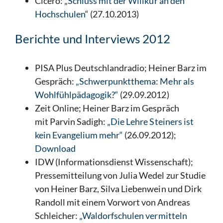
Cicero: „
Schluss mit der Willkür an den
Hochschulen
“ (27.10.2013)
Berichte und Interviews 2012
PISA Plus Deutschlandradio; Heiner Barz im
Gespräch:
„Schwerpunktthema: Mehr als
Wohlfühlpädagogik?“
(29.09.2012)
Zeit Online; Heiner Barz im Gespräch
mit Parvin Sadigh:
„Die Lehre Steiners ist
kein Evangelium mehr“
(26.09.2012);
Download
IDW (Informationsdienst Wissenschaft);
Pressemitteilung von Julia Wedel zur Studie
von Heiner Barz, Silva Liebenwein und Dirk
Randoll mit einem Vorwort von Andreas
Schleicher:
„Waldorfschulen vermitteln