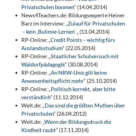
Privatschulen boomen“
(14.04.2014)
News4Teachers.de: Bildungsexperte Heiner
Barz im Interview:
„Zulauf für Privatschulen
– kein ‚Bulimie-Lernen‘ „
(13.04.2014)
RP-Online: „
Credit Points – wichtig fürs
Auslandsstudium
“ (22.05.2014)
RP-Online: „
Staatlicher Schulversuch mit
Waldorfpädagogik
“ (30.08.2014)
RP-Online: „
An NRW-Unis gilt keine
Anwesenheitspflicht mehr
“ (25.10.2014)
RP-Online: „
Politisch korrekt, aber bitte
verständlich
“ (11.12.2014)
Welt.de: „
Das sind die größten Mythen über
Privatschulen
“ (26.04.2012)
Welt.de: „
Wenn der Bildungsdruck die
Kindheit raubt
“ (17.11.2014)