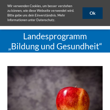
Zum
Wir verwenden Cookies, um besser verstehen
ULB
ULB-Katalog
HISLSF
Inhalt
zu können, wie diese Webseite verwendet wird.
Ok
Bitte gebe uns dein Einverständnis. Mehr
springen
Informationen unter
Datenschutz
.
Toggle
Naviga
Aktuelles
Landesprogramm
Projekte
„Bildung und Gesundheit“
Publikationen
Seminare
eLearning
Zeige
grösseres
Team
Bild
DoktorandInnen
Materialpool