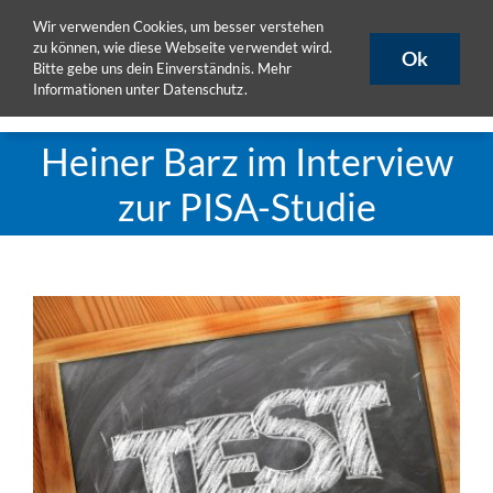
Zum
Wir verwenden Cookies, um besser verstehen
ULB
ULB-Katalog
HISLSF
Inhalt
zu können, wie diese Webseite verwendet wird.
Ok
Bitte gebe uns dein Einverständnis. Mehr
springen
Informationen unter
Datenschutz
.
Toggle
Naviga
Aktuelles
Heiner Barz im Interview
Projekte
zur PISA-Studie
Publikationen
Seminare
eLearning
Team
DoktorandInnen
Materialpool