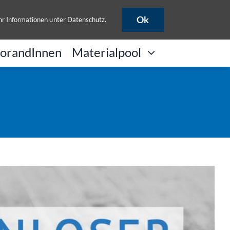
B
ULB-Katalog
HISLSF
Ok
hr Informationen unter
Datenschutz
.
orandInnen
Materialpool