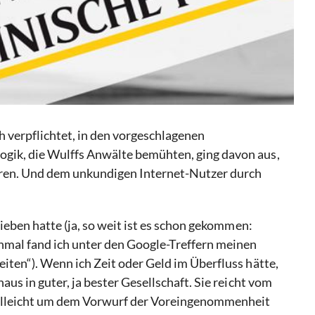
h verpflichtet, in den vorgeschlagenen
ogik, die Wulffs Anwälte bemühten, ging davon aus,
hren. Und dem unkundigen Internet-Nutzer durch
ieben hatte (ja, so weit ist es schon gekommen:
inmal fand ich unter den Google-Treffern meinen
iten“). Wenn ich Zeit oder Geld im Überfluss hätte,
us in guter, ja bester Gesellschaft. Sie reicht vom
Vielleicht um dem Vorwurf der Voreingenommenheit