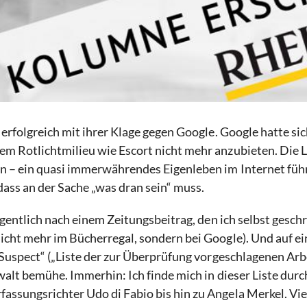
erfolgreich mit ihrer Klage gegen Google. Google hatte sic
m Rotlichtmilieu wie Escort nicht mehr anzubieten. Die L
en – ein quasi immerwährendes Eigenleben im Internet fü
ass an der Sache „was dran sein“ muss.
igentlich nach einem Zeitungsbeitrag, den ich selbst geschr
icht mehr im Bücherregal, sondern bei Google). Und auf e
„Suspect“ („Liste der zur Überprüfung vorgeschlagenen Arbe
alt bemühe. Immerhin: Ich finde mich in dieser Liste durcha
assungsrichter Udo di Fabio bis hin zu Angela Merkel. 