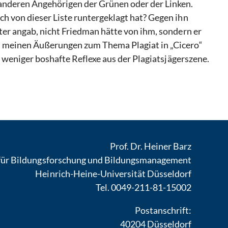
anderen Angehörigen der Grünen oder der Linken.
ch von dieser Liste runtergeklagt hat? Gegen ihn
ter angab, nicht Friedman hätte von ihm, sondern er
in meinen Äußerungen zum Thema Plagiat in „Cicero“
t weniger boshafte Reflexe aus der Plagiatsjägerszene.
Prof. Dr. Heiner Barz
 für Bildungsforschung und Bildungsmanagement
Heinrich-Heine-Universität Düsseldorf
Tel. 0049-211-81-15002
Postanschrift:
40204 Düsseldorf