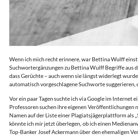
Wenn ich mich recht erinnere, war Bettina Wulff einst 
Suchwortergänzungen zu Bettina Wulff Begriffe aus de
dass Gerüchte – auch wenn sie längst widerlegt wurd
automatisch vorgeschlagene Suchworte suggerieren, d
Vor ein paar Tagen suchte ich via Google im Internet e
Professoren suchen ihre eigenen Veröffentlichungen n
Namen auf der Liste einer Plagiatsjägerplattform als 
könnte ich mir jetzt überlegen, ob ich einen Medienanw
Top-Banker Josef Ackermann über den ehemaligen Verf